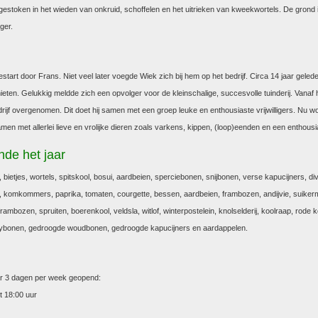
 gestoken in het wieden van onkruid, schoffelen en het uitrieken van kweekwortels. De grond i
ger.
estart door Frans. Niet veel later voegde Wiek zich bij hem op het bedrijf. Circa 14 jaar geled
eten. Gelukkig meldde zich een opvolger voor de kleinschalige, succesvolle tuinderij. Vanaf
ijf overgenomen. Dit doet hij samen met een groep leuke en enthousiaste vrijwilligers. Nu wo
men met allerlei lieve en vrolijke dieren zoals varkens, kippen, (loop)eenden en een enthous
de het jaar
, bietjes, wortels, spitskool, bosui, aardbeien, sperciebonen, snijbonen, verse kapucijners, div
, komkommers, paprika, tomaten, courgette, bessen, aardbeien, frambozen, andijvie, suikermai
-frambozen, spruiten, boerenkool, veldsla, witlof, winterpostelein, knolselderij, koolraap, rode ko
bonen, gedroogde woudbonen, gedroogde kapucijners en aardappelen.
aar 3 dagen per week geopend:
t 18:00 uur