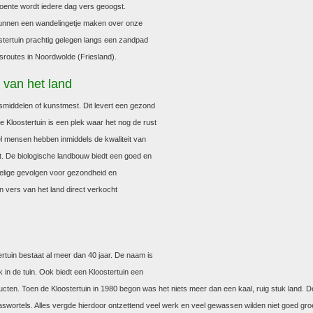
oente wordt iedere dag vers geoogst.
unnen een wandelingetje maken over onze
ostertuin prachtig gelegen langs een zandpad
tsroutes in Noordwolde (Friesland).
 van het land
gsmiddelen of kunstmest. Dit levert een gezond
 Kloostertuin is een plek waar het nog de rust
Veel mensen hebben inmiddels de kwaliteit van
. De biologische landbouw biedt een goed en
elige gevolgen voor gezondheid en
 vers van het land direct verkocht
tertuin bestaat al meer dan 40 jaar. De naam is
 in de tuin. Ook biedt een Kloostertuin een
ucten. Toen de Kloostertuin in 1980 begon was het niets meer dan een kaal, ruig stuk land. 
wortels. Alles vergde hierdoor ontzettend veel werk en veel gewassen wilden niet goed groe