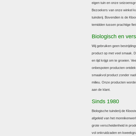
eigen tuin en onze seizoensgr
Bezoekers van onze winkel k
tuinderij. Bovendien is de Klo
temidden tussen prachtige fie
Biologisch en vers
Wij gebruiken geen bestrijdin
product op met veel smaak. De
en tijd krijgt om te groeien. 
onbespoten producten ontdekt
smaakvol product zonder nad
milieu. Onze producten worden
aan de klant.
Sinds 1980
Biologische tuinderij de Kloos
afgeleid van het monnikenwerk
grote verscheidenheid in prod
vol onkruidzaden en kweekgras