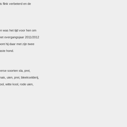
s flink verbeterd en de
en was het tijd voor hen om
 het overgangsjaar 2011/2012
ont hij daar met zijn twee
iaste hond.
erse soorten sla, prei,
s, uien, prei, bleekselderij,
ol, witte kool, rode uien,