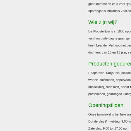
goed bemest en er is veel tijd
opbrengst is inmiddels veel ho
Wie zijn wij?
De Kloostertuin is in 1980 opg
van hun oude dag te gaan geni
heeft Leander Verhoog het bedr
dochters van 15 en 13 jaar, sa
Producten geduren
Raapstelen, radijs, sla, peulen
wortels, tuinbonen, doperwten
knolselderij, rode uien, herfst
pompoenen, gedroogde kidney
Openingstijden
Onze tuinwinkel is het hele j
Donderdag t/m vrijdag: 9:00 to
Zaterdag: 9:00 tot 17:00 uur